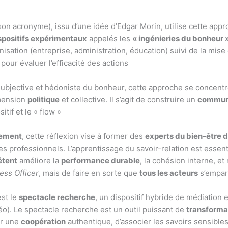
n acronyme), issu d’une idée d’Edgar Morin, utilise cette approc
spositifs expérimentaux
appelés les
« ingénieries du bonheur 
nisation (entreprise, administration, éducation) suivi de la mis
pour évaluer l’efficacité des actions
ubjective et hédoniste du bonheur, cette approche se concentr
mension
politique
et collective. Il s’agit de construire un
commu
tif et le « flow »
ement
, cette réflexion vise à former des
experts du bien-être d
s professionnels. L’apprentissage du savoir-relation est essent
étent
améliore la
performance durable
, la cohésion interne, et
ess Officer
, mais de faire en sorte que
tous les acteurs
s’empare
st le
spectacle recherche
, un dispositif hybride de médiation e
éo). Le spectacle recherche est un outil puissant de
transformat
er une
coopération
authentique, d’associer les savoirs sensibles