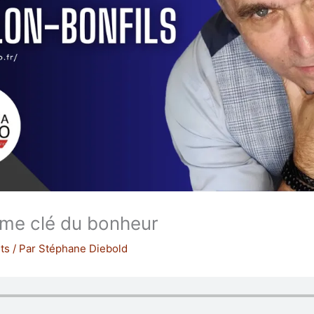
mme clé du bonheur
ts
/ Par
Stéphane Diebold