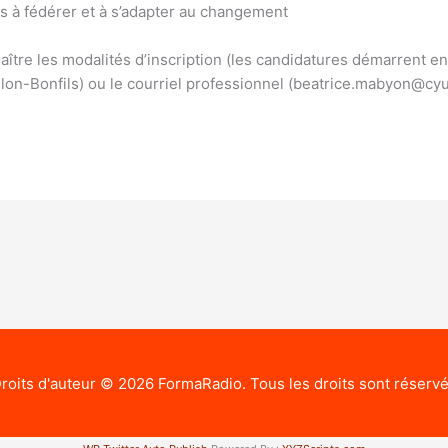
es à fédérer et à s’adapter au changement
aître les modalités d’inscription (les candidatures démarrent en 
ilon-Bonfils) ou le courriel professionnel (beatrice.mabyon@cyu
roits d'auteur © 2026
FormaRadio
. Tous les droits sont réserv