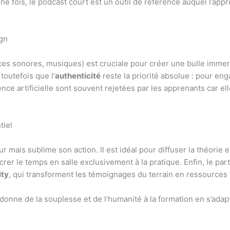
ne fois, le podcast court est un outil de référence auquel l’ap
ign
es sonores, musiques) est cruciale pour créer une bulle immers
toutefois que l’
authenticité
reste la priorité absolue : pour eng
ence artificielle sont souvent rejetées par les apprenants car 
tiel
r mais sublime son action. Il est idéal pour diffuser la théori
rer le temps en salle exclusivement à la pratique. Enfin, le pa
ity
, qui transforment les témoignages du terrain en ressources
donne de la souplesse et de l’humanité à la formation en s’ada