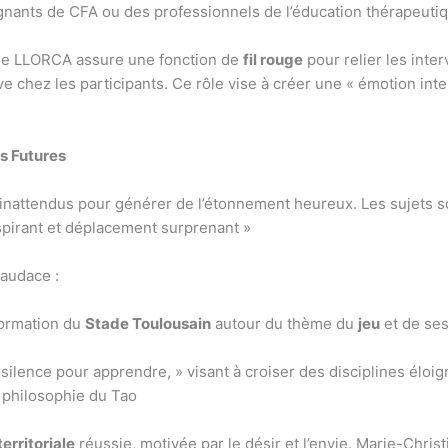
gnants de CFA ou des professionnels de l’éducation thérapeutiq
ne LLORCA assure une fonction de
fil rouge
pour relier les inte
 chez les participants. Ce rôle vise à créer une « émotion intel
s Futures
 inattendus pour générer de l’étonnement heureux. Les sujets 
pirant et déplacement surprenant »
 audace :
formation du
Stade Toulousain
autour du thème du
jeu
et de ses
 silence pour apprendre, » visant à croiser des disciplines élo
a philosophie du Tao
territoriale
réussie, motivée par le désir et l’envie. Marie-Chri