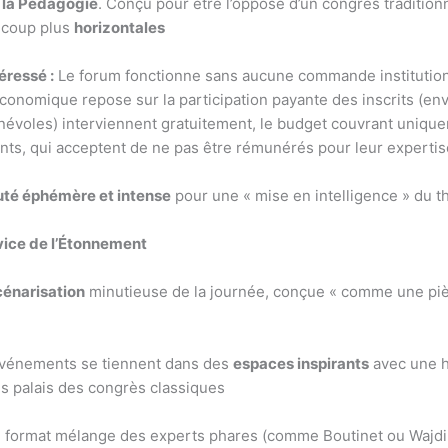
 la Pédagogie
. Conçu pour être l’opposé d’un congrès traditionn
ucoup plus
horizontales
éressé :
Le forum fonctionne sans aucune commande institutionn
économique repose sur la participation payante des inscrits (env
évoles) interviennent gratuitement, le budget couvrant uniqueme
ts, qui acceptent de ne pas être rémunérés pour leur expertise p
é éphémère et intense
pour une « mise en intelligence » du 
vice de l’Étonnement
cénarisation
minutieuse de la journée, conçue « comme une pièc
vénements se tiennent dans des
espaces inspirants
avec une hi
es palais des congrès classiques
 format mélange des experts phares (comme Boutinet ou Wajdi