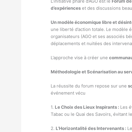
L’initiative phare d’AGO est le
Forum de
d’expériences
et des discussions bea
Un modèle économique libre et désint
une liberté d’action totale. Le modèle 
organisateurs (AGO et ses associés bén
déplacements et nuitées des intervenan
L’approche vise à créer une
communaut
Méthodologie et Scénarisation au ser
La réussite du forum repose sur une
s
événement vécu
1.
Le Choix des Lieux Inspirants :
Les é
Tabac ou le Quai des Savoirs, évitant l
2.
L’Horizontalité des Intervenants :
Le