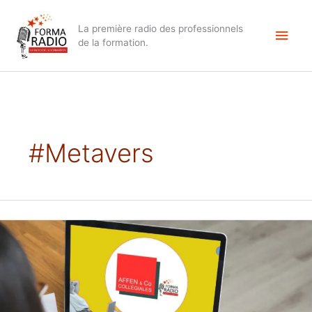
Aller
Men
au
La première radio des professionnels
contenu
princ
de la formation.
#Metavers
Où
en
est
la
formation
en
Métavers