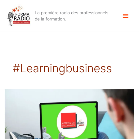
Aller
Men
au
La première radio des professionnels
contenu
princ
de la formation.
#learningbusiness
Comment
optimiser
l’ingénierie
financière
de
la
formation