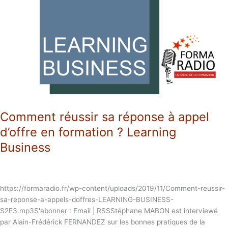
sa
réponse
à
appel
d’offre
en
formation
?
Learning
Business
Comment réussir sa réponse à appel
d’offre en formation ? Learning
Business
https://formaradio.fr/wp-content/uploads/2019/11/Comment-reussir-
sa-reponse-a-appels-doffres-LEARNING-BUSINESS-
S2E3.mp3S'abonner : Email | RSSStéphane MABON est interviewé
par Alain-Frédérick FERNANDEZ sur les bonnes pratiques de la