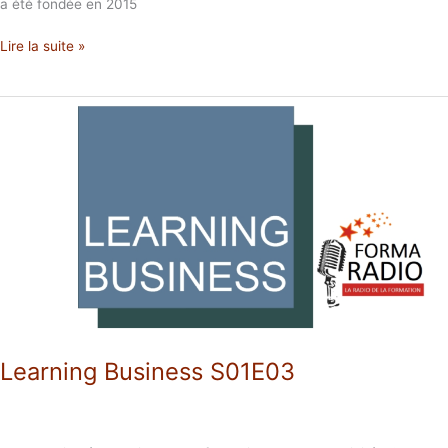
a été fondée en 2015
Lire la suite »
Learning
Business
S01E03
Learning Business S01E03