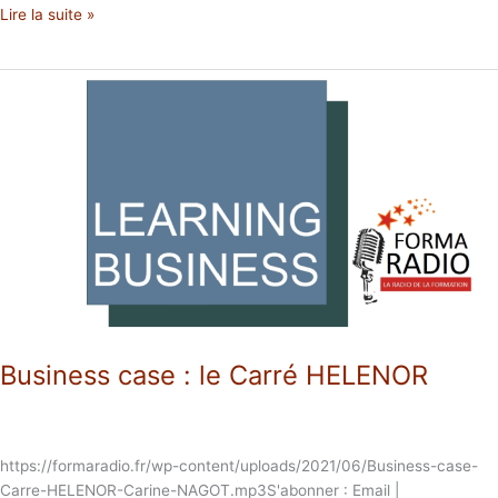
Lire la suite »
Business
case
:
le
Carré
HELENOR
Business case : le Carré HELENOR
https://formaradio.fr/wp-content/uploads/2021/06/Business-case-
Carre-HELENOR-Carine-NAGOT.mp3S'abonner : Email |