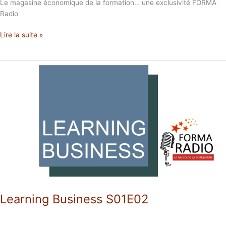
Le magasine économique de la formation… une exclusivité FORMA
Radio
Lire la suite »
Learning
Business
S01E02
Learning Business S01E02