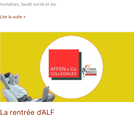
humaines, l’audit social et les
Lire la suite »
La
rentrée
d’ALF
La rentrée d’ALF