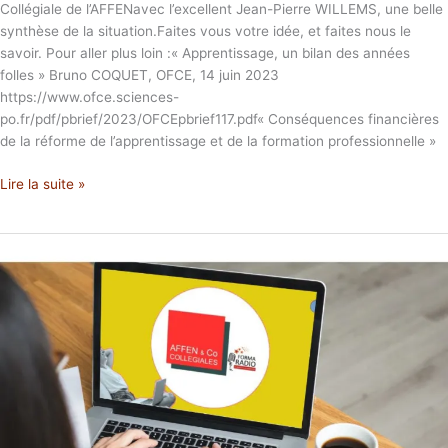
Collégiale de l’AFFENavec l’excellent Jean-Pierre WILLEMS, une belle
synthèse de la situation.Faites vous votre idée, et faites nous le
savoir. Pour aller plus loin :« Apprentissage, un bilan des années
folles » Bruno COQUET, OFCE, 14 juin 2023
https://www.ofce.sciences-
po.fr/pdf/pbrief/2023/OFCEpbrief117.pdf« Conséquences financières
de la réforme de l’apprentissage et de la formation professionnelle »
Lire la suite »
Les
chantiers
de
la
formation,
Jean-
Marie
Peretti