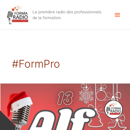
Aller
Men
au
La première radio des professionnels
contenu
princ
de la formation.
#FormPro
PAROLE
D’AVENIR
Les
campagnes
à
la
ville