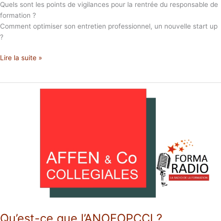
Quels sont les points de vigilances pour la rentrée du responsable de
formation ?
Comment optimiser son entretien professionnel, un nouvelle start up
?
Lire la suite »
Qu’est-
ce
que
l’ANOFOPCCI
?
Qu’est-ce que l’ANOFOPCCI ?