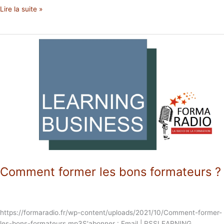
Lire la suite »
Comment
former
les
bons
formateurs
?
Comment former les bons formateurs ?
https://formaradio.fr/wp-content/uploads/2021/10/Comment-former-
les-bons-formateurs.mp3S'abonner : Email | RSSLEARNING