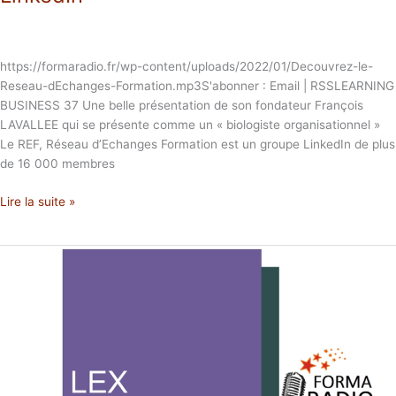
https://formaradio.fr/wp-content/uploads/2022/01/Decouvrez-le-
Reseau-dEchanges-Formation.mp3S'abonner : Email | RSSLEARNING
BUSINESS 37 Une belle présentation de son fondateur François
LAVALLEE qui se présente comme un « biologiste organisationnel »
Le REF, Réseau d’Echanges Formation est un groupe LinkedIn de plus
de 16 000 membres
Lire la suite »
2020
la
rentree
juridique
de
la
formation
LEX