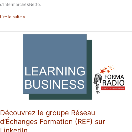
d’Intermarché&Netto.
Lire la suite »
Découvrez
le
groupe
Réseau
d’Échanges
Formation
(REF)
sur
LinkedIn
Découvrez le groupe Réseau
d’Échanges Formation (REF) sur
LinkedIn