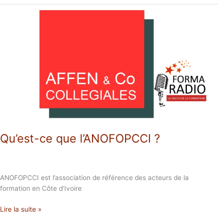
Qu’est-
ce
que
l’ANOFOPCCI
?
Qu’est-ce que l’ANOFOPCCI ?
ANOFOPCCI est l’association de référence des acteurs de la
formation en Côte d’Ivoire
Lire la suite »