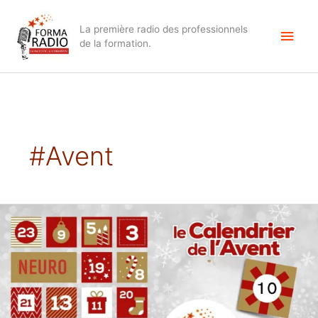
Aller
Men
au
La première radio des professionnels
contenu
princ
de la formation.
#avent
AVENT
10
Apprendre,
c’est
inhiber