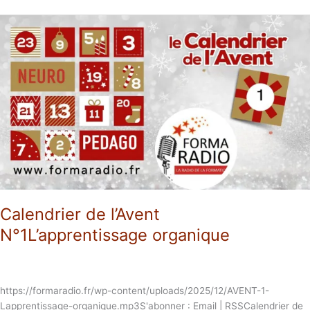
Calendrier
de
l’Avent
N°1L’apprentissage
organique
Calendrier de l’Avent
N°1L’apprentissage organique
https://formaradio.fr/wp-content/uploads/2025/12/AVENT-1-
Lapprentissage-organique.mp3S'abonner : Email | RSSCalendrier de