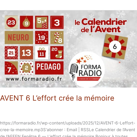
AVENT
6
L’effort
crée
la
mémoire
AVENT 6 L’effort crée la mémoire
https://formaradio.fr/wp-content/uploads/2025/12/AVENT-6-Leffort-
cree-la-memoire.mp3S'abonner : Email | RSSLe Calendrier de l’Avent
de l’AFFEN Fenêtre 6 — L’effort crée la mémoire Bonjour à toutes,