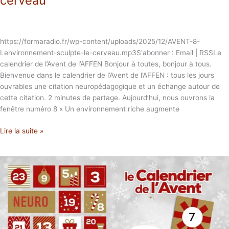
cerveau
https://formaradio.fr/wp-content/uploads/2025/12/AVENT-8-
Lenvironnement-sculpte-le-cerveau.mp3S'abonner : Email | RSSLe
calendrier de l’Avent de l’AFFEN Bonjour à toutes, bonjour à tous.
Bienvenue dans le calendrier de l’Avent de l’AFFEN : tous les jours
ouvrables une citation neuropédagogique et un échange autour de
cette citation. 2 minutes de partage. Aujourd’hui, nous ouvrons la
fenêtre numéro 8 « Un environnement riche augmente
Lire la suite »
AVENT
7
L’attention
sélectionne
le
monde