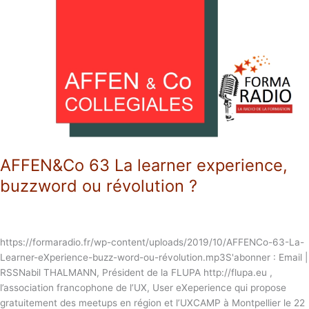
La
learner
experience,
buzzword
ou
révolution
?
AFFEN&Co 63 La learner experience,
buzzword ou révolution ?
https://formaradio.fr/wp-content/uploads/2019/10/AFFENCo-63-La-
Learner-eXperience-buzz-word-ou-révolution.mp3S'abonner : Email |
RSSNabil THALMANN, Président de la FLUPA http://flupa.eu ,
l’association francophone de l’UX, User eXeperience qui propose
gratuitement des meetups en région et l’UXCAMP à Montpellier le 22