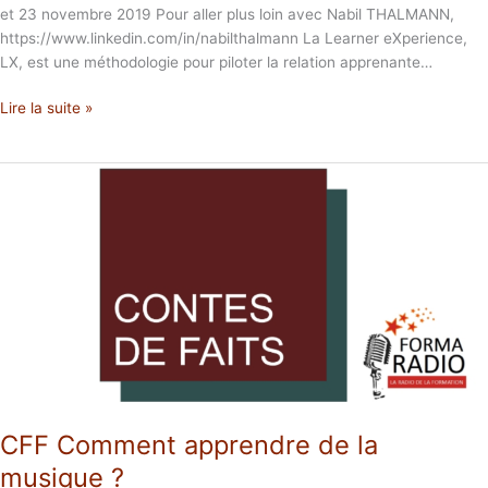
et 23 novembre 2019 Pour aller plus loin avec Nabil THALMANN,
https://www.linkedin.com/in/nabilthalmann La Learner eXperience,
LX, est une méthodologie pour piloter la relation apprenante…
Lire la suite »
CFF
Comment
apprendre
de
la
musique
?
CFF Comment apprendre de la
musique ?