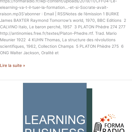
https://formaradio.fr/wp-content/uploads/2019/11/CFF04-Le-
elearning-va-t-il-tuer-la-formation…-et-si-Socrate-avait-
raison.mp3S'abonner : Email | RSSNotes de l’émission 1 BURKE
James BAXTER Raymond Tomorrow’s world, 1970, BBC Editions 2
CALVINO Italo, Le baron perché, 1957 3 PLATON Phèdre 274 277
http://antinomies.free.fr/textes/Platon-Phedre.rtf. Trad. Mario
Meunier 1922 4 KUHN Thomas, La structure des révolutions
scientifiques, 1962, Collection Champs 5 PLATON Phèdre 275 6
ONG Walter Jackson, Oralité et
Lire la suite »
RUCA02
La
règle
la
plus
efficace
dans
votre