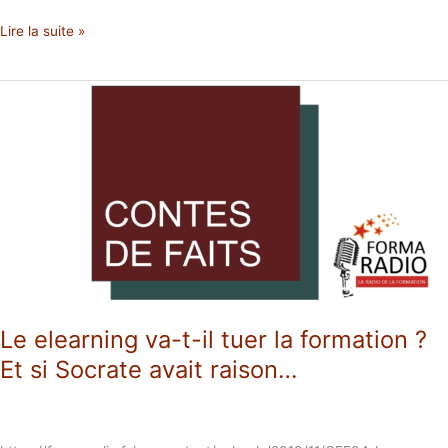
Lire la suite »
Le
elearning
va-
t-
il
tuer
la
formation
?
Et
si
Socrate
Le elearning va-t-il tuer la formation ?
avait
Et si Socrate avait raison…
raison…