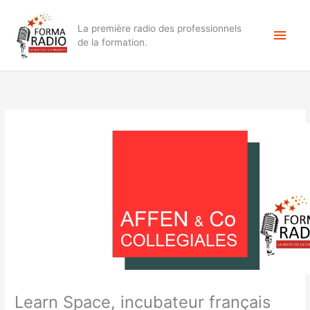
Aller
Men
au
La première radio des professionnels
contenu
princ
de la formation.
Learn Space, incubateur français