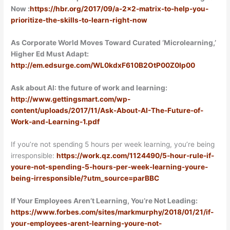
Now :
https://hbr.org/2017/09/a-2×2-matrix-to-help-you-
prioritize-the-skills-to-learn-right-now
As Corporate World Moves Toward Curated ‘Microlearning,’
Higher Ed Must Adapt:
http://em.edsurge.com/WL0kdxF610B2OtP00Z0Ip00
Ask about AI: the future of work and learning:
http://www.gettingsmart.com/wp-
content/uploads/2017/11/Ask-About-AI-The-Future-of-
Work-and-Learning-1.pdf
If you’re not spending 5 hours per week learning, you’re being
irresponsible:
https://work.qz.com/1124490/5-hour-rule-if-
youre-not-spending-5-hours-per-week-learning-youre-
being-irresponsible/?utm_source=parBBC
If Your Employees Aren’t Learning, You’re Not Leading:
https://www.forbes.com/sites/markmurphy/2018/01/21/if-
your-employees-arent-learning-youre-not-