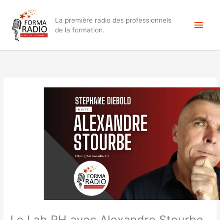
Aller
Men
au
La première radio des professionnels
contenu
princ
de la formation.
Le Lab RH avec Alexandre Stourbe