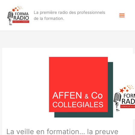
Aller
Men
au
La première radio des professionnels
contenu
princ
de la formation.
La veille en formation… la preuve