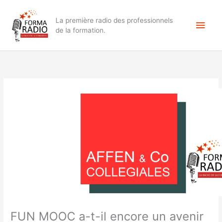
Aller
Men
au
La première radio des professionnels
contenu
princ
de la formation.
FUN MOOC a-t-il encore un avenir