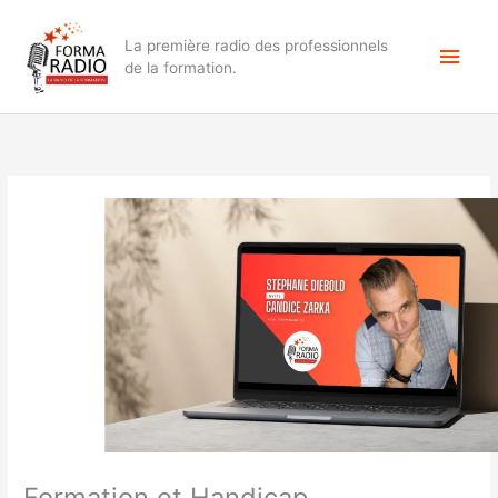
Aller
Men
au
La première radio des professionnels
contenu
princ
de la formation.
Formation et Handicap