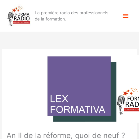
Aller
Men
au
La première radio des professionnels
contenu
princ
de la formation.
An II de la réforme, quoi de neuf ?