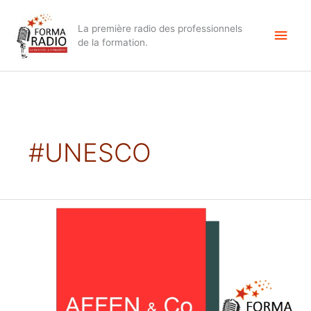
Aller
Men
au
La première radio des professionnels
contenu
princ
de la formation.
#UNESCO
Francisco
QUEIRUGA,
Président
de
la
Chambre
de