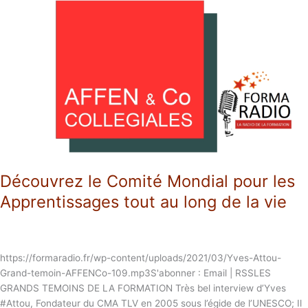
le
Comité
Mondial
pour
les
Apprentissages
tout
au
long
de
la
Découvrez le Comité Mondial pour les
vie
Apprentissages tout au long de la vie
https://formaradio.fr/wp-content/uploads/2021/03/Yves-Attou-
Grand-temoin-AFFENCo-109.mp3S'abonner : Email | RSSLES
GRANDS TEMOINS DE LA FORMATION Très bel interview d’Yves
#Attou, Fondateur du CMA TLV en 2005 sous l’égide de l’UNESCO; Il