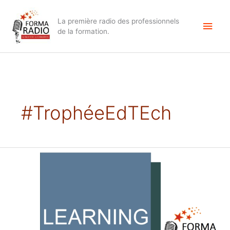
Aller
Men
au
La première radio des professionnels
contenu
princ
de la formation.
#TrophéeEdTEch
Quel
usage
pour
les
Open
Badges
en