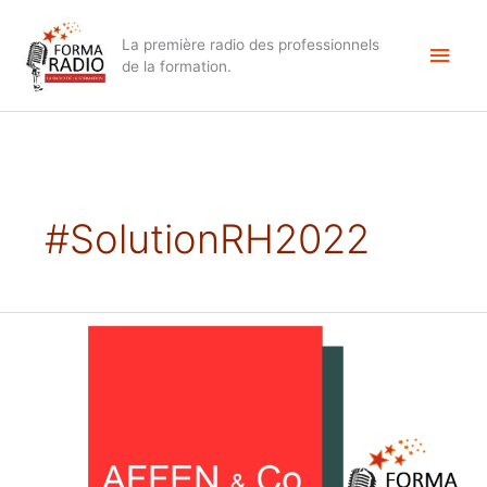
Aller
Men
au
La première radio des professionnels
contenu
princ
de la formation.
#SolutionRH2022
Salon
Solution
RH,
le
retour