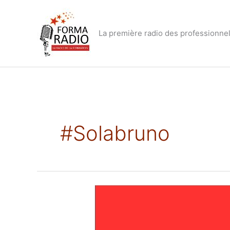
Aller
au
contenu
La première radio des professionnel
#solabruno
Bruno
Sola,
#FFP,
où
en