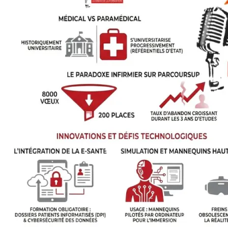
de
la
santé