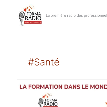
Aller
au
contenu
La première radio des professionnel
#santé
La
formation
dans
le
secteur