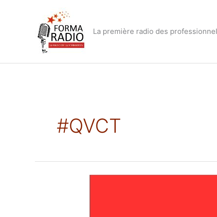
Aller
au
contenu
La première radio des professionnel
#QVCT
La
QVT
en
formation