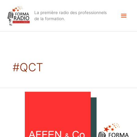
Aller
Men
au
La première radio des professionnels
contenu
princ
de la formation.
#QCT
La
QVT
en
formation