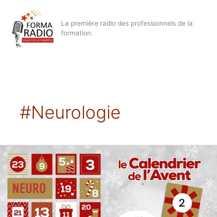
Aller
au
La première radio des professionnels de la
contenu
formation.
#neurologie
AVENT
2
L’émotion
première