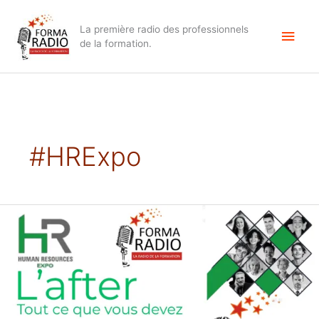
Aller
Men
au
La première radio des professionnels
contenu
princ
de la formation.
#HRExpo
L’AFTER
HR
Expo
Tunis