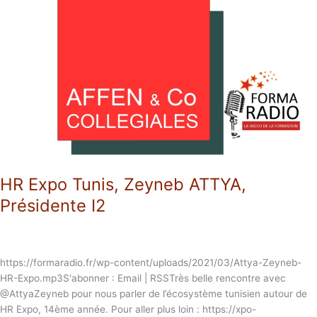
Expo
Tunis,
Zeyneb
ATTYA,
Présidente
I2
HR Expo Tunis, Zeyneb ATTYA,
Présidente I2
https://formaradio.fr/wp-content/uploads/2021/03/Attya-Zeyneb-
HR-Expo.mp3S'abonner : Email | RSSTrès belle rencontre avec
@AttyaZeyneb pour nous parler de l’écosystème tunisien autour de
HR Expo, 14ème année. Pour aller plus loin : https://xpo-