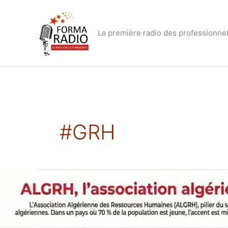
Aller
au
contenu
La première radio des professionnel
#GRH
ALGRH,
l’association
algérienne
des
RH