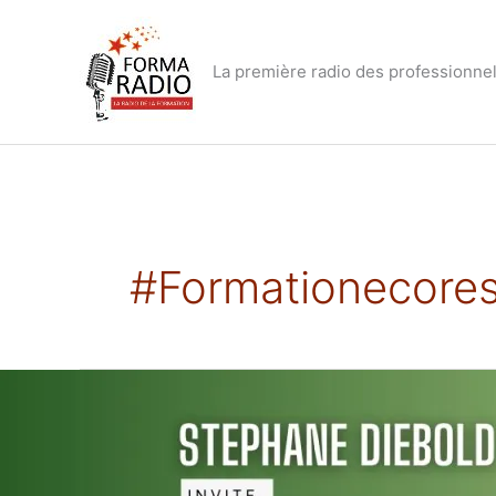
Aller
au
contenu
La première radio des professionnel
#formationecore
Comment
faire
une
formation
écoresponsable