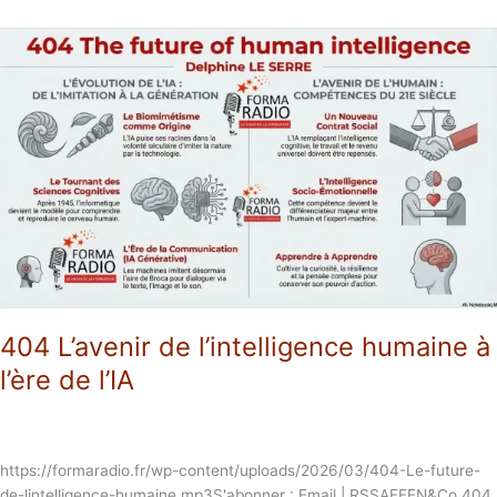
404
L’avenir
de
l’intelligence
humaine
à
l’ère
de
l’IA
404 L’avenir de l’intelligence humaine à
l’ère de l’IA
https://formaradio.fr/wp-content/uploads/2026/03/404-Le-future-
de-lintelligence-humaine.mp3S'abonner : Email | RSSAFFEN&Co 404,