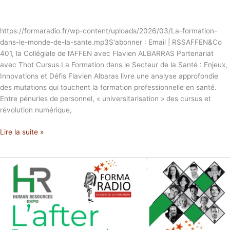
https://formaradio.fr/wp-content/uploads/2026/03/La-formation-
dans-le-monde-de-la-sante.mp3S'abonner : Email | RSSAFFEN&Co
401, la Collégiale de l’AFFEN avec Flavien ALBARRAS Partenariat
avec Thot Cursus La Formation dans le Secteur de la Santé : Enjeux,
Innovations et Défis Flavien Albaras livre une analyse approfondie
des mutations qui touchent la formation professionnelle en santé.
Entre pénuries de personnel, « universitarisation » des cursus et
révolution numérique,
Lire la suite »
L’AFTER
HR
Expo
Tunis