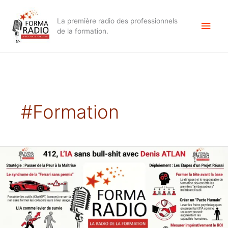
Aller
Men
au
La première radio des professionnels
contenu
princ
de la formation.
#formation
412,
L’IA
sans
bullshit,
Denis
Atlan