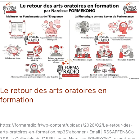
Le
retour
des
arts
oratoires
en
formation
Le retour des arts oratoires en
formation
https://formaradio.fr/wp-content/uploads/2026/02/Le-retour-des-
arts-oratoires-en-formation.mp3S'abonner : Email | RSSAFFEN&Co
398, la Collégiale de l’AFFEN avec Narcisse FOMEKONG, expert des