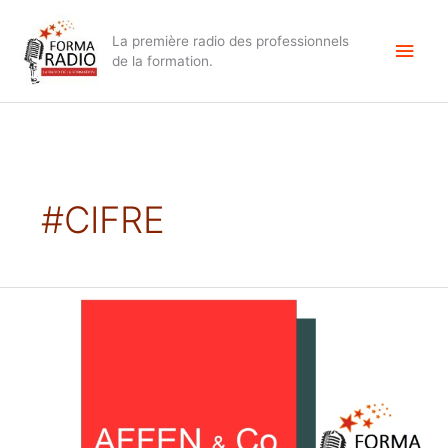
Aller
Men
au
La première radio des professionnels
contenu
princ
de la formation.
#CIFRE
Qu’est-
ce
que
l’ATIEF
?