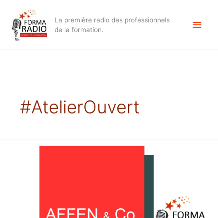
Aller
Men
au
La première radio des professionnels
contenu
princ
de la formation.
#AtelierOuvert
Ateliers
ouverts,
la
nouvelle
révolution
pédagogique
?