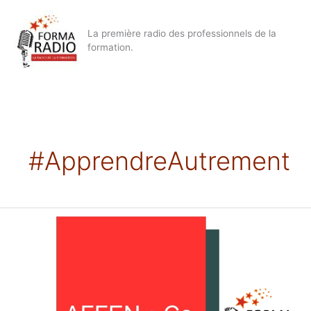
Aller
au
La première radio des professionnels de la
contenu
formation.
#ApprendreAutrement
Apprendre
autrement…
comment
?
AFFEN
&
co