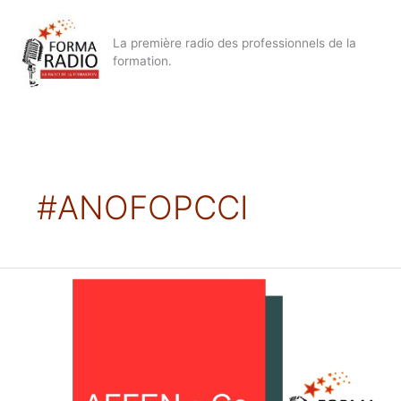
Aller
au
La première radio des professionnels de la
contenu
formation.
#ANOFOPCCI
Qu’est-
ce
que
l’ANOFOPCCI
?