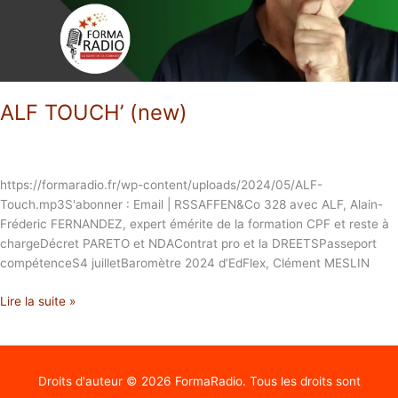
ALF TOUCH’ (new)
https://formaradio.fr/wp-content/uploads/2024/05/ALF-
Touch.mp3S'abonner : Email | RSSAFFEN&Co 328 avec ALF, Alain-
Fréderic FERNANDEZ, expert émérite de la formation CPF et reste à
chargeDécret PARETO et NDAContrat pro et la DREETSPasseport
compétenceS4 juilletBaromètre 2024 d’EdFlex, Clément MESLIN
Lire la suite »
Droits d'auteur © 2026
FormaRadio
. Tous les droits sont