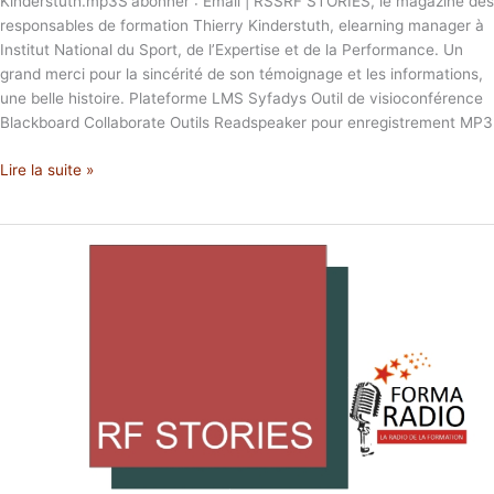
Kinderstuth.mp3S'abonner : Email | RSSRF STORIES, le magazine des
responsables de formation Thierry Kinderstuth, elearning manager à
Institut National du Sport, de l’Expertise et de la Performance. Un
grand merci pour la sincérité de son témoignage et les informations,
une belle histoire. Plateforme LMS Syfadys Outil de visioconférence
Blackboard Collaborate Outils Readspeaker pour enregistrement MP3
Lire la suite »
Arièle
PHU
et
FCGA