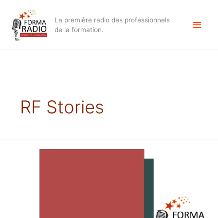
Aller
Men
au
La première radio des professionnels
contenu
princ
de la formation.
RF Stories
Les
podcasts
apprenants
d’Intermarché
NETTO