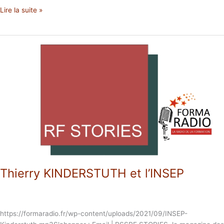
Lire la suite »
Thierry
KINDERSTUTH
et
l’INSEP
Thierry KINDERSTUTH et l’INSEP
https://formaradio.fr/wp-content/uploads/2021/09/INSEP-